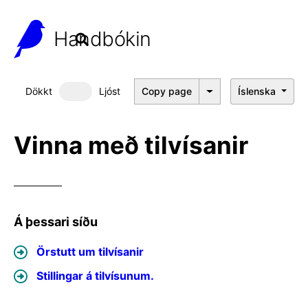
Handbókin
Dökkt
Ljóst
Copy page
Íslenska
Dökkt þema
Vinna með tilvísanir
Á þessari síðu
Örstutt um tilvísanir
Stillingar á tilvísunum.