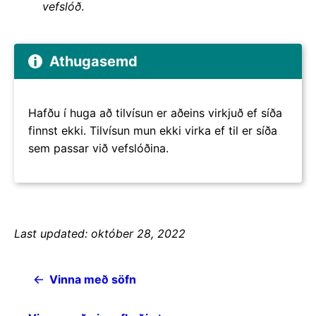
vefslóð
.
Athugasemd
Hafðu í huga að tilvísun er aðeins virkjuð ef síða
finnst ekki. Tilvísun mun ekki virka ef til er síða
sem passar við vefslóðina.
Last updated: október 28, 2022
Vinna með söfn