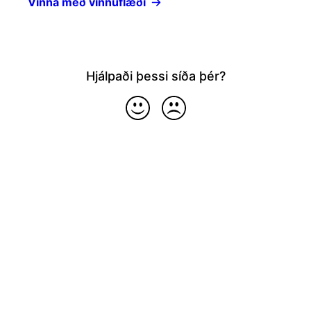
Vinna með vinnuflæði
Hjálpaði þessi síða þér?