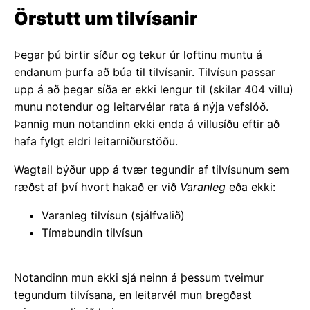
Örstutt um tilvísanir
Þegar þú birtir síður og tekur úr loftinu muntu á
endanum þurfa að búa til tilvísanir. Tilvísun passar
upp á að þegar síða er ekki lengur til (skilar 404 villu)
munu notendur og leitarvélar rata á nýja vefslóð.
Þannig mun notandinn ekki enda á villusíðu eftir að
hafa fylgt eldri leitarniðurstöðu.
Wagtail býður upp á tvær tegundir af tilvísunum sem
ræðst af því hvort hakað er við
Varanleg
eða ekki:
Varanleg tilvísun (sjálfvalið)
Tímabundin tilvísun
Notandinn mun ekki sjá neinn á þessum tveimur
tegundum tilvísana, en leitarvél mun bregðast