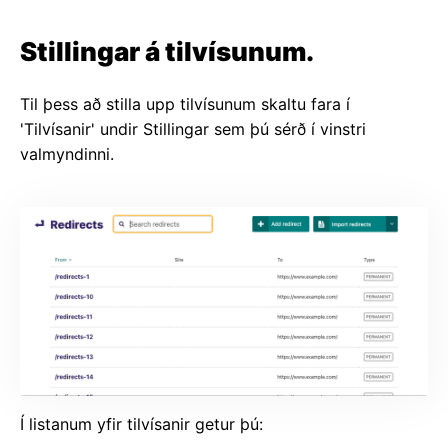
Stillingar á tilvísunum.
Til þess að stilla upp tilvísunum skaltu fara í
'Tilvísanir' undir Stillingar sem þú sérð í vinstri
valmyndinni.
Í listanum yfir tilvísanir getur þú: