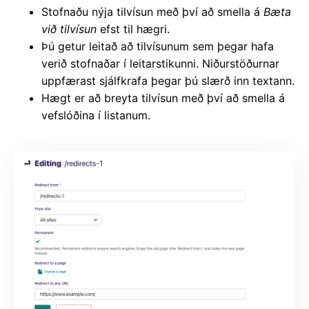
Stofnaðu nýja tilvísun með því að smella á
Bæta
við tilvísun
efst til hægri.
Þú getur leitað að tilvísunum sem þegar hafa
verið stofnaðar í leitarstikunni. Niðurstöðurnar
uppfærast sjálfkrafa þegar þú slærð inn textann.
Hægt er að breyta tilvísun með því að smella á
vefslóðina í listanum.