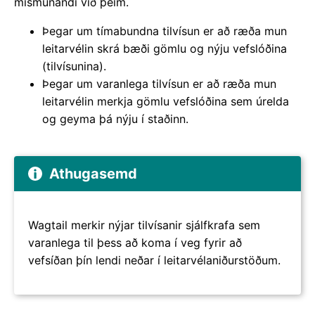
mismunandi við þeim.
Þegar um tímabundna tilvísun er að ræða mun
leitarvélin skrá bæði gömlu og nýju vefslóðina
(tilvísunina).
Þegar um varanlega tilvísun er að ræða mun
leitarvélin merkja gömlu vefslóðina sem úrelda
og geyma þá nýju í staðinn.
Athugasemd
Wagtail merkir nýjar tilvísanir sjálfkrafa sem
varanlega til þess að koma í veg fyrir að
vefsíðan þín lendi neðar í leitarvélaniðurstöðum.