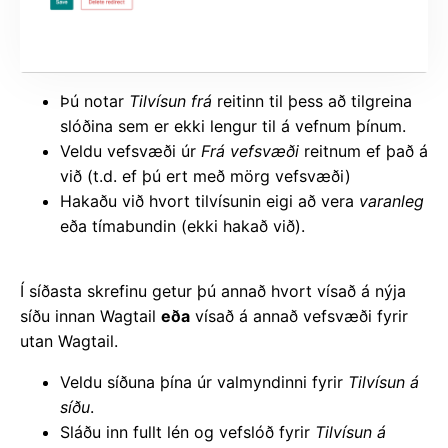
Þú notar
Tilvísun frá
reitinn til þess að tilgreina
slóðina sem er ekki lengur til á vefnum þínum.
Veldu vefsvæði úr
Frá vefsvæði
reitnum ef það á
við (t.d. ef þú ert með mörg vefsvæði)
Hakaðu við hvort tilvísunin eigi að vera
varanleg
eða tímabundin (ekki hakað við).
Í síðasta skrefinu getur þú annað hvort vísað á nýja
síðu innan Wagtail
eða
vísað á annað vefsvæði fyrir
utan Wagtail.
Veldu síðuna þína úr valmyndinni fyrir
Tilvísun á
síðu
.
Sláðu inn fullt lén og vefslóð fyrir
Tilvísun á