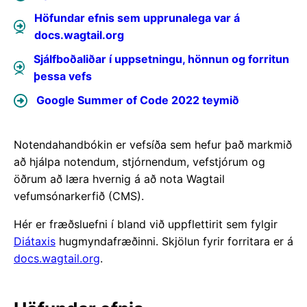
Höfundar efnis sem upprunalega var á
docs.wagtail.org
Sjálfboðaliðar í uppsetningu, hönnun og forritun
þessa vefs
Google Summer of Code 2022 teymið
Notendahandbókin er vefsíða sem hefur það markmið
að hjálpa notendum, stjórnendum, vefstjórum og
öðrum að læra hvernig á að nota Wagtail
vefumsónarkerfið (CMS).
Hér er fræðsluefni í bland við uppflettirit sem fylgir
Diátaxis
hugmyndafræðinni. Skjölun fyrir forritara er á
docs.wagtail.org
.