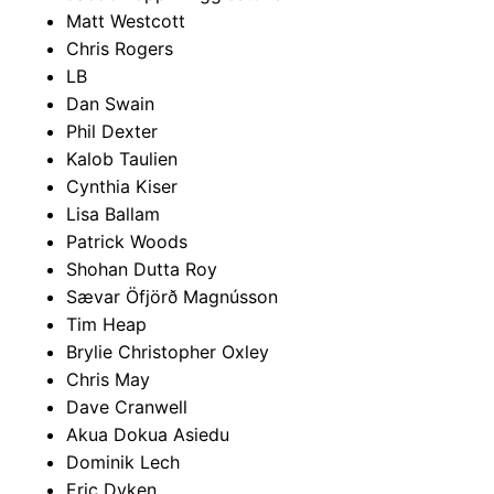
Matt Westcott
Chris Rogers
LB
Dan Swain
Phil Dexter
Kalob Taulien
Cynthia Kiser
Lisa Ballam
Patrick Woods
Shohan Dutta Roy
Sævar Öfjörð Magnússon
Tim Heap
Brylie Christopher Oxley
Chris May
Dave Cranwell
Akua Dokua Asiedu
Dominik Lech
Eric Dyken