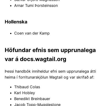
Arnar Tumi Þorsteinsson
Hollenska
Coen van der Kamp
Höfundar efnis sem upprunalega
var á docs.wagtail.org
Þessi handbók inniheldur efni sem upprunalega átti
heima í forritunarskjölun Wagtail og var skrifað af:
Thibaud Colas
Karl Hobley
Benedikt Breinbauer
Jacob Topp-Mugglestone