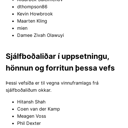
dthompson86
Kevin Howbrook
Maarten Kling
mien
Damee Zivah Olawuyi
Sjálfboðaliðar í uppsetningu,
hönnun og forritun þessa vefs
Þessi vefsíða er til vegna vinnuframlags frá
sjálfboðaliðum okkar.
Hitansh Shah
Coen van der Kamp
Meagen Voss
Phil Dexter