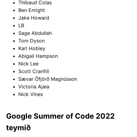
Thibaud Colas
Ben Enright
Jake Howard
LB
Sage Abdullah
Tom Dyson
Karl Hobley
Abigail Hampson
Nick Lee
Scott Cranfill
Sævar Öfjörð Magnússon
Victoria Ajala
Nick Vines
Google Summer of Code 2022
teymið