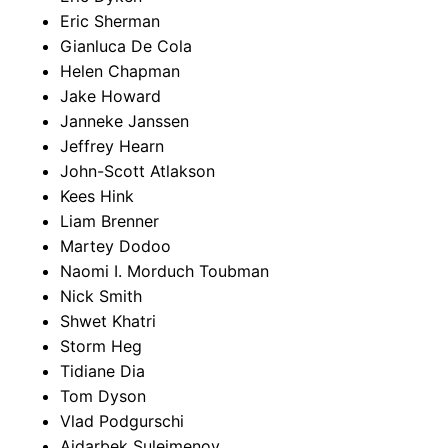
Eric Sherman
Gianluca De Cola
Helen Chapman
Jake Howard
Janneke Janssen
Jeffrey Hearn
John-Scott Atlakson
Kees Hink
Liam Brenner
Martey Dodoo
Naomi I. Morduch Toubman
Nick Smith
Shwet Khatri
Storm Heg
Tidiane Dia
Tom Dyson
Vlad Podgurschi
Aidarbek Suleimenov