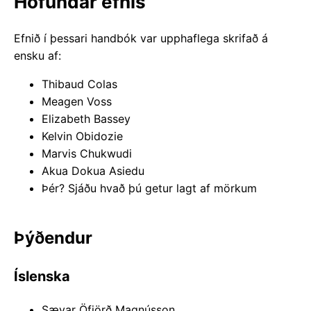
Höfundar efnis
Efnið í þessari handbók var upphaflega skrifað á
ensku af:
Thibaud Colas
Meagen Voss
Elizabeth Bassey
Kelvin Obidozie
Marvis Chukwudi
Akua Dokua Asiedu
Þér?
Sjáðu hvað þú getur lagt af mörkum
Þýðendur
Íslenska
Sævar Öfjörð Magnússon