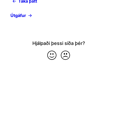
Taka þátt
Útgáfur
Hjálpaði þessi síða þér?