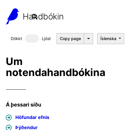
Handbókin
Dökkt
Ljóst
Copy page
Íslenska
Dökkt þema
Um
notendahandbókina
Á þessari síðu
Höfundar efnis
Þýðendur