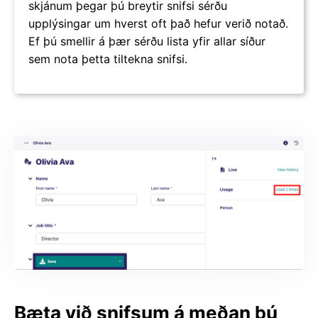
skjánum þegar þú breytir snifsi sérðu
upplýsingar um hverst oft það hefur verið notað.
Ef þú smellir á þær sérðu lista yfir allar síður
sem nota þetta tiltekna snifsi.
Bæta við snifsum á meðan þú