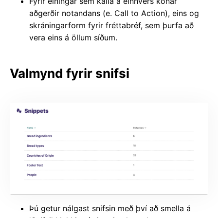
Fyrir einingar sem kalla á einhvers konar
aðgerðir notandans (e. Call to Action), eins og
skráningarform fyrir fréttabréf, sem þurfa að
vera eins á öllum síðum.
Valmynd fyrir snifsi
Þú getur nálgast snifsin með því að smella á