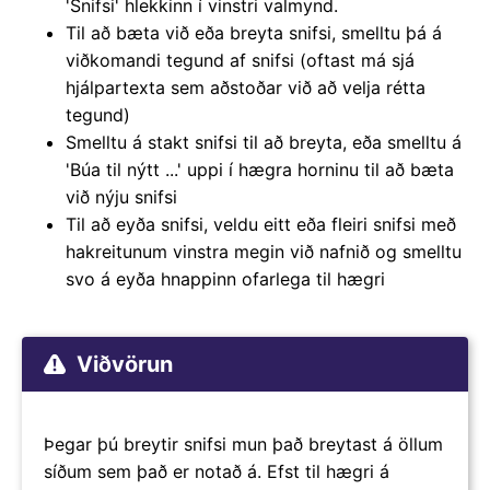
'Snifsi' hlekkinn í vinstri valmynd.
Til að bæta við eða breyta snifsi, smelltu þá á
viðkomandi tegund af snifsi (oftast má sjá
hjálpartexta sem aðstoðar við að velja rétta
tegund)
Smelltu á stakt snifsi til að breyta, eða smelltu á
'Búa til nýtt ...' uppi í hægra horninu til að bæta
við nýju snifsi
Til að eyða snifsi, veldu eitt eða fleiri snifsi með
hakreitunum vinstra megin við nafnið og smelltu
svo á eyða hnappinn ofarlega til hægri
Viðvörun
Þegar þú breytir snifsi mun það breytast á öllum
síðum sem það er notað á. Efst til hægri á