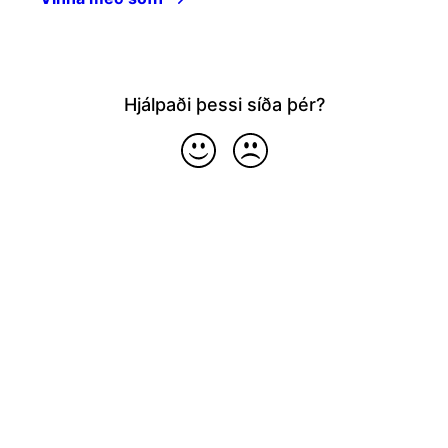
Hjálpaði þessi síða þér?