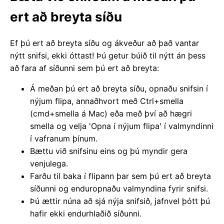
ert að breyta síðu
Ef þú ert að breyta síðu og ákveður að það vantar
nýtt snifsi, ekki óttast! Þú getur búið til nýtt án þess
að fara af síðunni sem þú ert að breyta:
Á meðan þú ert að breyta síðu, opnaðu snifsin í
nýjum flipa, annaðhvort með Ctrl+smella
(cmd+smella á Mac) eða með því að hægri
smella og velja 'Opna í nýjum flipa' í valmyndinni
í vafranum þínum.
Bættu við snifsinu eins og þú myndir gera
venjulega.
Farðu til baka í flipann þar sem þú ert að breyta
síðunni og enduropnaðu valmyndina fyrir snifsi.
Þú ættir núna að sjá nýja snifsið, jafnvel þótt þú
hafir ekki endurhlaðið síðunni.