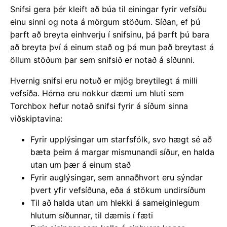
Snifsi gera þér kleift að búa til einingar fyrir vefsíðu
einu sinni og nota á mörgum stöðum. Síðan, ef þú
þarft að breyta einhverju í snifsinu, þá þarft þú bara
að breyta því á einum stað og þá mun það breytast á
öllum stöðum þar sem snifsið er notað á síðunni.
Hvernig snifsi eru notuð er mjög breytilegt á milli
vefsíða. Hérna eru nokkur dæmi um hluti sem
Torchbox hefur notað snifsi fyrir á síðum sinna
viðskiptavina:
Fyrir upplýsingar um starfsfólk, svo hægt sé að
bæta þeim á margar mismunandi síður, en halda
utan um þær á einum stað
Fyrir auglýsingar, sem annaðhvort eru sýndar
þvert yfir vefsíðuna, eða á stökum undirsíðum
Til að halda utan um hlekki á sameiginlegum
hlutum síðunnar, til dæmis í fæti