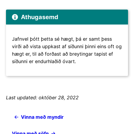
Athugasemd
Jafnvel þótt þetta sé hægt, þá er samt þess
virði að vista uppkast af síðunni þinni eins oft og
hægt er, til að forðast að breytingar tapist ef
síðunni er endurhlaðið óvart.
Last updated: október 28, 2022
Vinna með myndir
Vinna með söfn