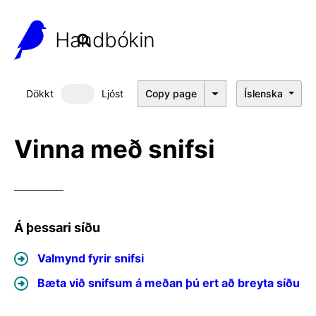
Handbókin
Dökkt
Ljóst
Copy page
Íslenska
Dökkt þema
Vinna með snifsi
Á þessari síðu
Valmynd fyrir snifsi
Bæta við snifsum á meðan þú ert að breyta síðu