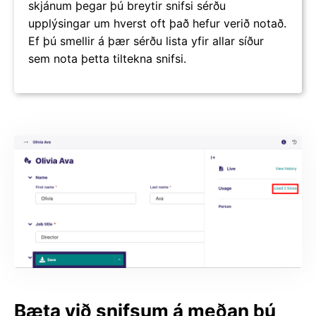
skjánum þegar þú breytir snifsi sérðu
upplýsingar um hverst oft það hefur verið notað.
Ef þú smellir á þær sérðu lista yfir allar síður
sem nota þetta tiltekna snifsi.
Bæta við snifsum á meðan þú