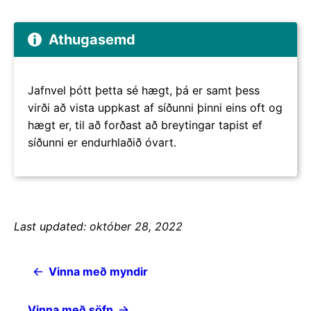
Athugasemd
Jafnvel þótt þetta sé hægt, þá er samt þess
virði að vista uppkast af síðunni þinni eins oft og
hægt er, til að forðast að breytingar tapist ef
síðunni er endurhlaðið óvart.
Last updated: október 28, 2022
Vinna með myndir
Vinna með söfn