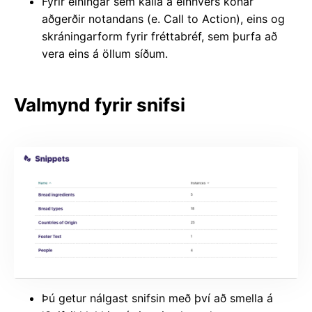
Fyrir einingar sem kalla á einhvers konar
aðgerðir notandans (e. Call to Action), eins og
skráningarform fyrir fréttabréf, sem þurfa að
vera eins á öllum síðum.
Valmynd fyrir snifsi
Þú getur nálgast snifsin með því að smella á