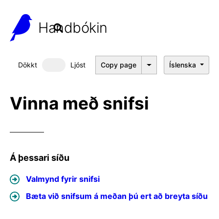
Handbókin
Dökkt
Ljóst
Copy page
Íslenska
Dökkt þema
Vinna með snifsi
Á þessari síðu
Valmynd fyrir snifsi
Bæta við snifsum á meðan þú ert að breyta síðu