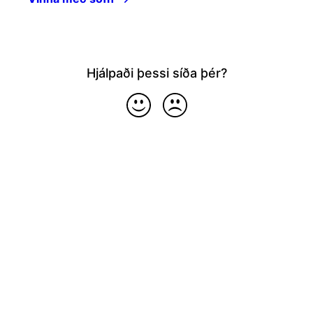
Hjálpaði þessi síða þér?