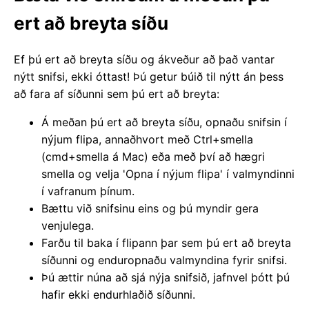
ert að breyta síðu
Ef þú ert að breyta síðu og ákveður að það vantar
nýtt snifsi, ekki óttast! Þú getur búið til nýtt án þess
að fara af síðunni sem þú ert að breyta:
Á meðan þú ert að breyta síðu, opnaðu snifsin í
nýjum flipa, annaðhvort með Ctrl+smella
(cmd+smella á Mac) eða með því að hægri
smella og velja 'Opna í nýjum flipa' í valmyndinni
í vafranum þínum.
Bættu við snifsinu eins og þú myndir gera
venjulega.
Farðu til baka í flipann þar sem þú ert að breyta
síðunni og enduropnaðu valmyndina fyrir snifsi.
Þú ættir núna að sjá nýja snifsið, jafnvel þótt þú
hafir ekki endurhlaðið síðunni.