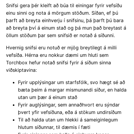
Snifsi gera þér kleift að búa til einingar fyrir vefsíðu
einu sinni og nota á mörgum stöðum. Síðan, ef þú
þarft að breyta einhverju í snifsinu, þá þarft þú bara
að breyta því á einum stað og þá mun það breytast á
öllum stöðum þar sem snifsið er notað á síðunni.
Hvernig snifsi eru notuð er mjög breytilegt á milli
vefsíða. Hérna eru nokkur dæmi um hluti sem
Torchbox hefur notað snifsi fyrir á síðum sinna
viðskiptavina:
Fyrir upplýsingar um starfsfólk, svo hægt sé að
bæta þeim á margar mismunandi síður, en halda
utan um þær á einum stað
Fyrir auglýsingar, sem annaðhvort eru sýndar
þvert yfir vefsíðuna, eða á stökum undirsíðum
Til að halda utan um hlekki á sameiginlegum
hlutum síðunnar, til dæmis í fæti