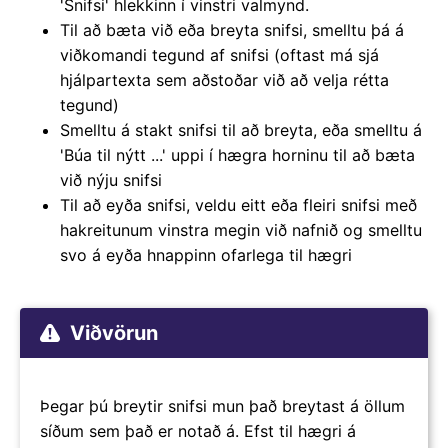
'Snifsi' hlekkinn í vinstri valmynd.
Til að bæta við eða breyta snifsi, smelltu þá á
viðkomandi tegund af snifsi (oftast má sjá
hjálpartexta sem aðstoðar við að velja rétta
tegund)
Smelltu á stakt snifsi til að breyta, eða smelltu á
'Búa til nýtt ...' uppi í hægra horninu til að bæta
við nýju snifsi
Til að eyða snifsi, veldu eitt eða fleiri snifsi með
hakreitunum vinstra megin við nafnið og smelltu
svo á eyða hnappinn ofarlega til hægri
Viðvörun
Þegar þú breytir snifsi mun það breytast á öllum
síðum sem það er notað á. Efst til hægri á