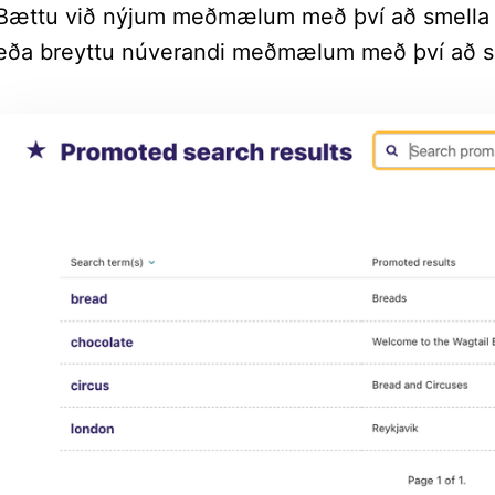
Bættu við nýjum meðmælum með því að smella á
eða breyttu núverandi meðmælum með því að sm