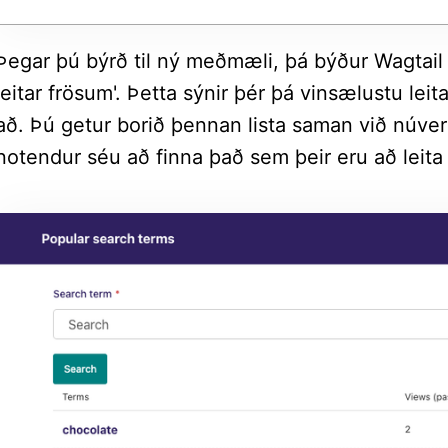
Þegar þú býrð til ný meðmæli, þá býður Wagtail 
leitar frösum'. Þetta sýnir þér þá vinsælustu lei
að. Þú getur borið þennan lista saman við núver
notendur séu að finna það sem þeir eru að leita