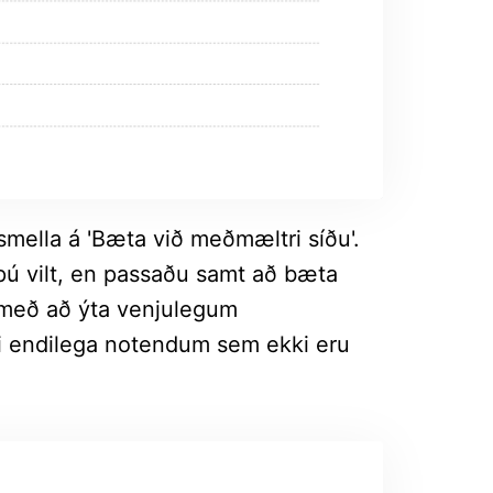
mella á 'Bæta við meðmæltri síðu'.
 vilt, en passaðu samt að bæta
 með að ýta venjulegum
ki endilega notendum sem ekki eru