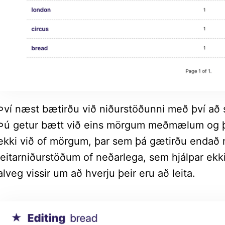
Því næst bætirðu við niðurstöðunni með því að s
Þú getur bætt við eins mörgum meðmælum og þú
ekki við of mörgum, þar sem þá gætirðu endað
leitarniðurstöðum of neðarlega, sem hjálpar ek
alveg vissir um að hverju þeir eru að leita.