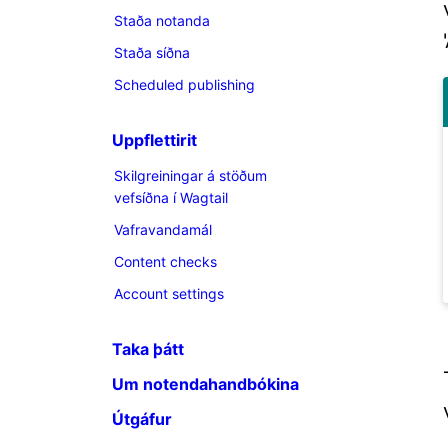
Staða notanda
Staða síðna
Scheduled publishing
Uppflettirit
Skilgreiningar á stöðum
vefsíðna í Wagtail
Vafravandamál
Content checks
Account settings
Taka þátt
Um notendahandbókina
Útgáfur