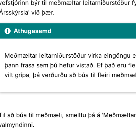
vefstjórinn býr til meðmæltar leitarniðurstöður fy
'Ársskýrsla' við þær.
Athugasemd
Meðmæltar leitarniðurstöður virka eingöngu e
þann frasa sem þú hefur vistað. Ef það eru fle
vilt grípa, þá verðurðu að búa til fleiri meðmæl
Til að búa til meðmæli, smelltu þá á 'Meðmæltar le
valmyndinni.