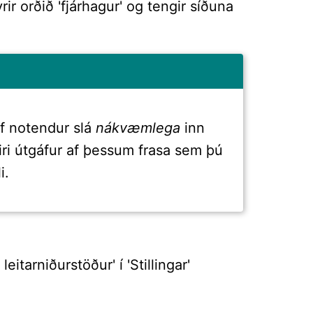
rir orðið 'fjárhagur' og tengir síðuna
f notendur slá
nákvæmlega
inn
iri útgáfur af þessum frasa sem þú
i.
itarniðurstöður' í 'Stillingar'