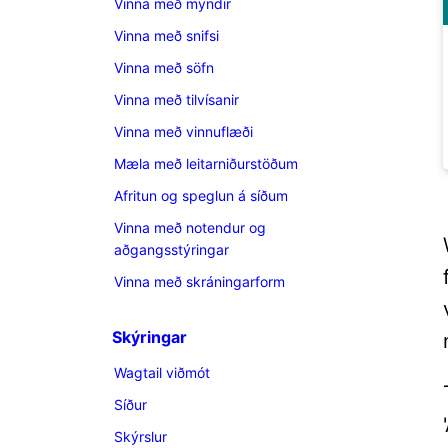
Vinna með myndir
Vinna með snifsi
Vinna með söfn
Vinna með tilvísanir
Vinna með vinnuflæði
Mæla með leitarniðurstöðum
Afritun og speglun á síðum
Vinna með notendur og
aðgangsstýringar
Vinna með skráningarform
Skýringar
Wagtail viðmót
Síður
Skýrslur