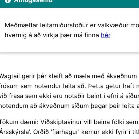
Athugasemd
Meðmæltar leitarniðurstöður er valkvæður mög
hvernig á að virkja þær má finna
hér
.
Wagtail gerir þér kleift að mæla með ákveðnum l
frösum sem notendur leita að. Þetta getur haft 
við frasa sem ekki eru notaðir beint í efni á síð
notendum að ákveðnum síðum þegar þeir leita að 
Tökum dæmi: Viðskiptavinur vill beina fólki sem l
'Ársskýrsla'. Orðið 'fjárhagur' kemur ekki fyrir í 