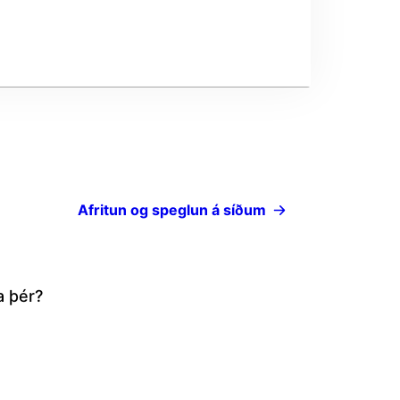
Afritun og speglun á síðum
a þér?