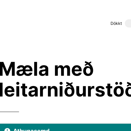
Dökkt
Mæla með
leitarniðurst