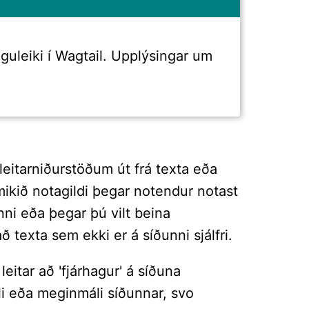
uleiki í Wagtail. Upplýsingar um
eitarniðurstöðum út frá texta eða
mikið notagildi þegar notendur notast
unni eða þegar þú vilt beina
texta sem ekki er á síðunni sjálfri.
eitar að 'fjárhagur' á síðuna
titli eða meginmáli síðunnar, svo