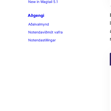
New in Wagtail 5.1
Aðgengi
Aðalvalmynd
Notendaviðmót vafra
Notendastillingar