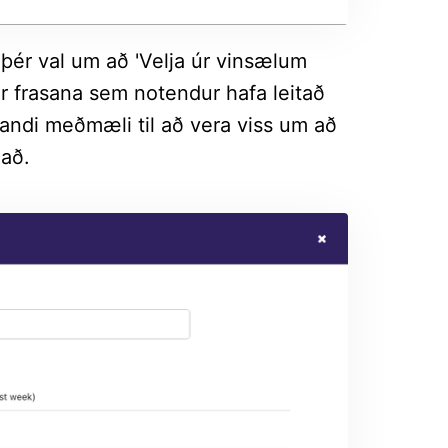
þér val um að 'Velja úr vinsælum
tar frasana sem notendur hafa leitað
andi meðmæli til að vera viss um að
 að.