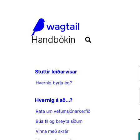
Handbókin
Stuttir leiðarvísar
Hvernig byrja ég?
Hvernig á að...?
Rata um vefumsjónarkerfið
Búa til og breyta síðum
Vinna með skrár