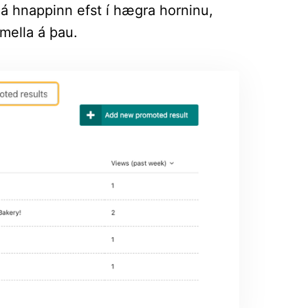
 hnappinn efst í hægra horninu,
ella á þau.