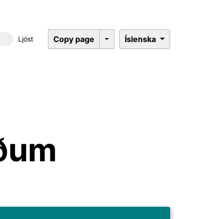
Copy page
Íslenska
Ljóst
Dökkt þema
öðum