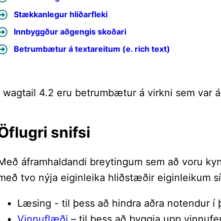
Stækkanlegur hliðarfleki
Innbyggður aðgengis skoðari
Betrumbætur á textareitum (e. rich text)
Í wagtail 4.2 eru betrumbætur á virkni sem var 
Öflugri snifsi
Með áframhaldandi breytingum sem að voru kynnt
með tvo nýja eiginleika hliðstæðir eiginleikum s
Læsing - til þess að hindra aðra notendur í þ
Vinnuflæði
– til þess að byggja upp vinnuferl