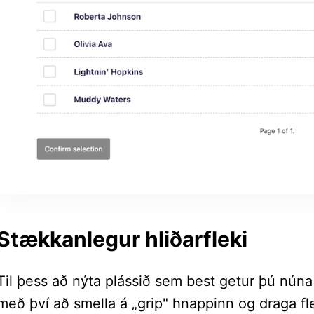
Stækkanlegur hliðarfleki
Til þess að nýta plássið sem best getur þú nún
með því að smella á „grip" hnappinn og draga fl