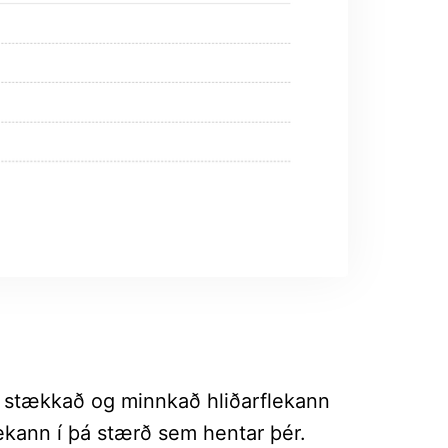
a stækkað og minnkað hliðarflekann
ekann í þá stærð sem hentar þér.