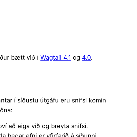
áður bætt við í
Wagtail 4.1
og
4.0
.
ar í síðustu útgáfu eru snifsi komin
íðna:
ví að eiga við og breyta snifsi.
a þegar efni er yfirfarið á síðunni