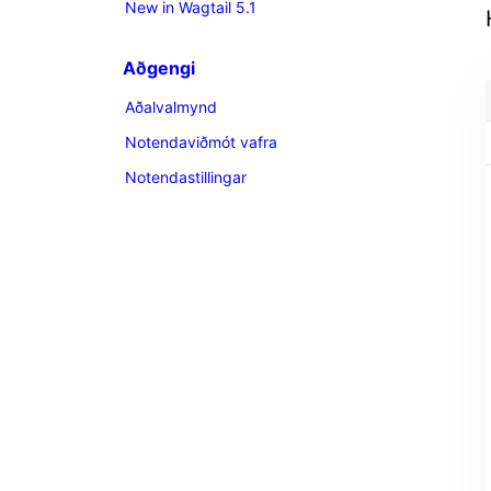
New in Wagtail 5.1
Aðgengi
Aðalvalmynd
Notendaviðmót vafra
Notendastillingar