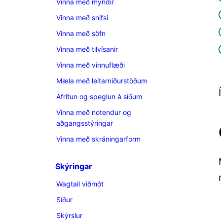
Vinna með myndir
Vinna með snifsi
Vinna með söfn
Vinna með tilvísanir
Vinna með vinnuflæði
Mæla með leitarniðurstöðum
Afritun og speglun á síðum
Vinna með notendur og
aðgangsstýringar
Vinna með skráningarform
Skýringar
Wagtail viðmót
Síður
Skýrslur