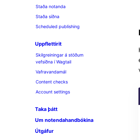
Staða notanda
Staða síðna
Scheduled publishing
Uppflettirit
Skilgreiningar á stöðum
vefsíðna í Wagtail
Vafravandamál
Content checks
Account settings
Taka þátt
Um notendahandbókina
Útgáfur