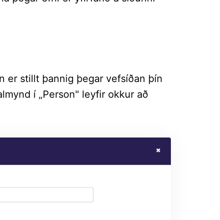
 er stillt þannig þegar vefsíðan þín
almynd í „Person" leyfir okkur að