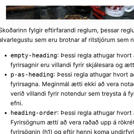
Skoðarinn fylgir eftirfarandi reglum, þessar re
alvarlegustu sem eru brotnar af ritstjórum sem n
empty-heading
: Þessi regla athugar hvort
fyrirsagnir eru villandi fyrir skjálesara og æt
p-as-heading
: Þessi regla athugar hvort 
fyrirsagna. Meginmál ætti ekki að vera nota
verið villandi fyrir notendur sem treysta á fy
efni.
heading-order
: Þessi regla athugar hvort 
Fyrirsögnum ætti að vera raðað upp á rökr
fyrirsögnin (h1) og eftir henni koma undirfyri