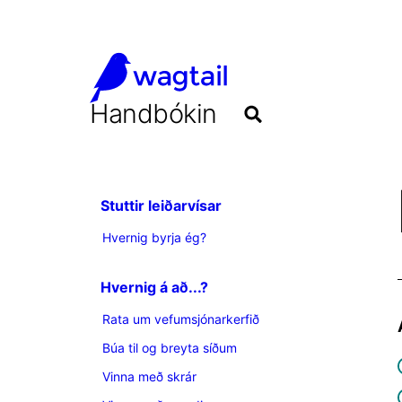
Handbókin
Stuttir leiðarvísar
Hvernig byrja ég?
Hvernig á að...?
Rata um vefumsjónarkerfið
Búa til og breyta síðum
Vinna með skrár