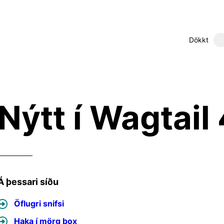
Dökkt
Nýtt í Wagtail 
Á þessari síðu
Öflugri snifsi
Haka í mörg box