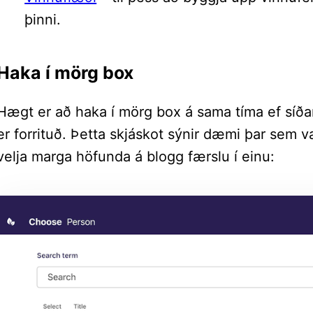
þinni.
Haka í mörg box
Hægt er að haka í mörg box á sama tíma ef síðan
er forrituð. Þetta skjáskot sýnir dæmi þar sem v
velja marga höfunda á blogg færslu í einu: