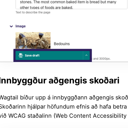
Innbyggður aðgengis skoðari
Wagtail bíður upp á innbyggðann aðgengis skoð
Skoðarinn hjálpar höfundum efnis að hafa betra
við WCAG staðalinn (Web Content Accessibility 