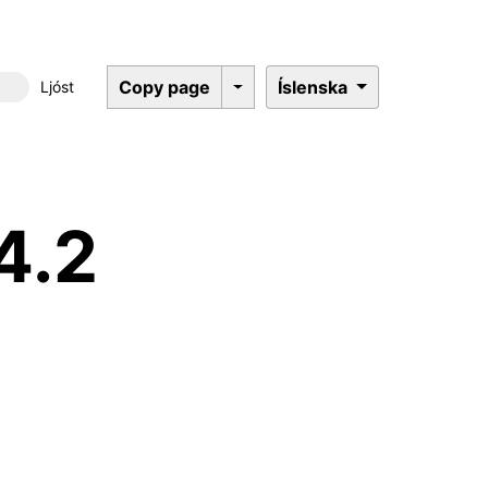
Copy page
Íslenska
Ljóst
Dökkt þema
4.2