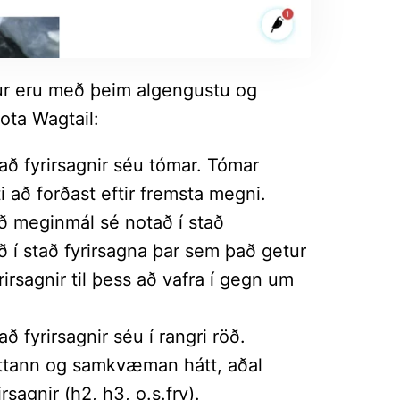
glur eru með þeim algengustu og
ota Wagtail:
 að fyrirsagnir séu tómar. Tómar
ti að forðast eftir fremsta megni.
að meginmál sé notað í stað
ð í stað fyrirsagna þar sem það getur
rirsagnir til þess að vafra í gegn um
að fyrirsagnir séu í rangri röð.
éttann og samkvæman hátt, aðal
rsagnir (h2, h3, o.s.frv).