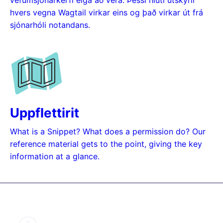
vefumsjónarkerfi eiga að vera. Þessi hluti útskýrir
hvers vegna Wagtail virkar eins og það virkar út frá
sjónarhóli notandans.
Uppflettirit
What is a Snippet? What does a permission do? Our
reference material gets to the point, giving the key
information at a glance.
Um þessa handbók