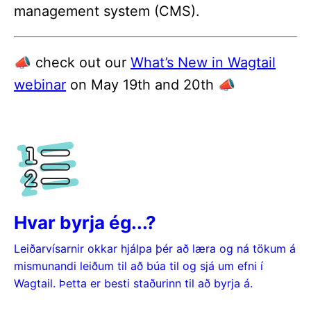
management system (CMS).
📣 check out our
What’s New in Wagtail
webinar
on May 19th and 20th 📣
Hvar byrja ég...?
Leiðarvísarnir okkar hjálpa þér að læra og ná tökum á
mismunandi leiðum til að búa til og sjá um efni í
Wagtail. Þetta er besti staðurinn til að byrja á.