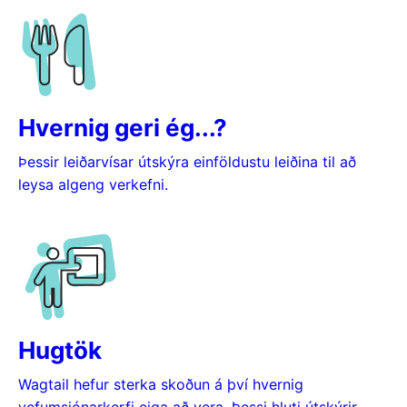
Hvernig geri ég...?
Þessir leiðarvísar útskýra einföldustu leiðina til að
leysa algeng verkefni.
Hugtök
Wagtail hefur sterka skoðun á því hvernig