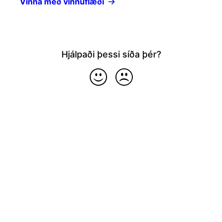
Vinna með vinnuflæði
Hjálpaði þessi síða þér?