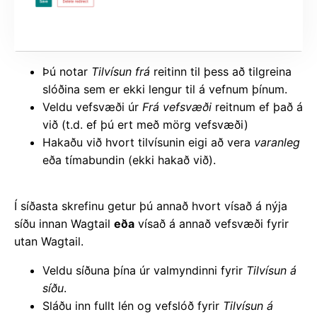
Þú notar
Tilvísun frá
reitinn til þess að tilgreina
slóðina sem er ekki lengur til á vefnum þínum.
Veldu vefsvæði úr
Frá vefsvæði
reitnum ef það á
við (t.d. ef þú ert með mörg vefsvæði)
Hakaðu við hvort tilvísunin eigi að vera
varanleg
eða tímabundin (ekki hakað við).
Í síðasta skrefinu getur þú annað hvort vísað á nýja
síðu innan Wagtail
eða
vísað á annað vefsvæði fyrir
utan Wagtail.
Veldu síðuna þína úr valmyndinni fyrir
Tilvísun á
síðu
.
Sláðu inn fullt lén og vefslóð fyrir
Tilvísun á