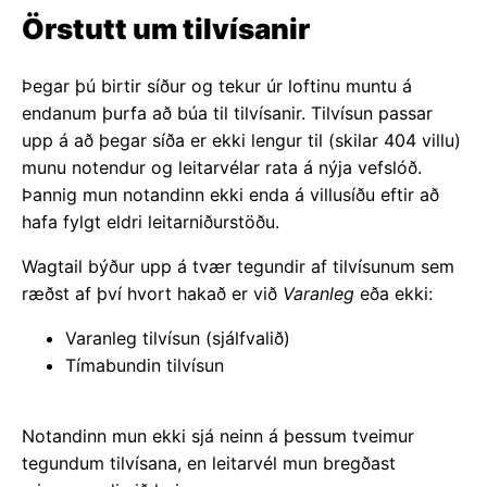
Örstutt um tilvísanir
Þegar þú birtir síður og tekur úr loftinu muntu á
endanum þurfa að búa til tilvísanir. Tilvísun passar
upp á að þegar síða er ekki lengur til (skilar 404 villu)
munu notendur og leitarvélar rata á nýja vefslóð.
Þannig mun notandinn ekki enda á villusíðu eftir að
hafa fylgt eldri leitarniðurstöðu.
Wagtail býður upp á tvær tegundir af tilvísunum sem
ræðst af því hvort hakað er við
Varanleg
eða ekki:
Varanleg tilvísun (sjálfvalið)
Tímabundin tilvísun
Notandinn mun ekki sjá neinn á þessum tveimur
tegundum tilvísana, en leitarvél mun bregðast