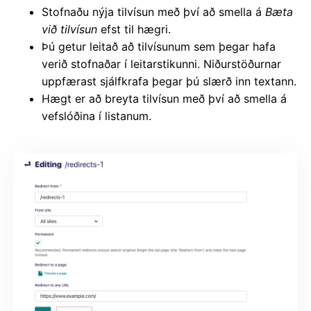
Stofnaðu nýja tilvísun með því að smella á
Bæta
við tilvísun
efst til hægri.
Þú getur leitað að tilvísunum sem þegar hafa
verið stofnaðar í leitarstikunni. Niðurstöðurnar
uppfærast sjálfkrafa þegar þú slærð inn textann.
Hægt er að breyta tilvísun með því að smella á
vefslóðina í listanum.