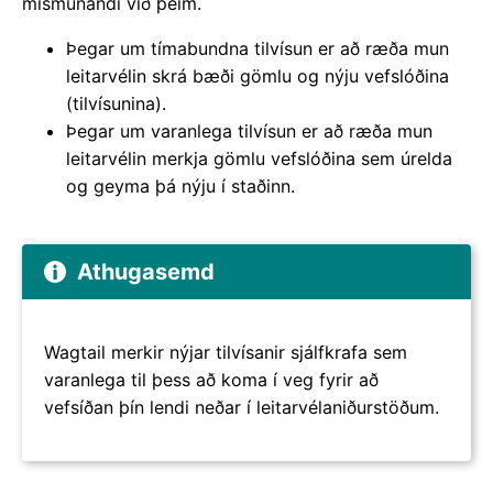
mismunandi við þeim.
Þegar um tímabundna tilvísun er að ræða mun
leitarvélin skrá bæði gömlu og nýju vefslóðina
(tilvísunina).
Þegar um varanlega tilvísun er að ræða mun
leitarvélin merkja gömlu vefslóðina sem úrelda
og geyma þá nýju í staðinn.
Athugasemd
Wagtail merkir nýjar tilvísanir sjálfkrafa sem
varanlega til þess að koma í veg fyrir að
vefsíðan þín lendi neðar í leitarvélaniðurstöðum.