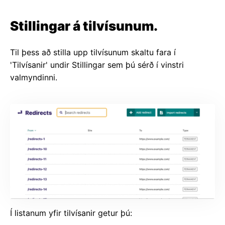
Stillingar á tilvísunum.
Til þess að stilla upp tilvísunum skaltu fara í
'Tilvísanir' undir Stillingar sem þú sérð í vinstri
valmyndinni.
Í listanum yfir tilvísanir getur þú: