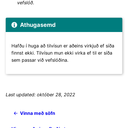
vefslóð
.
Athugasemd
Hafðu í huga að tilvísun er aðeins virkjuð ef síða
finnst ekki. Tilvísun mun ekki virka ef til er síða
sem passar við vefslóðina.
Last updated: október 28, 2022
Vinna með söfn