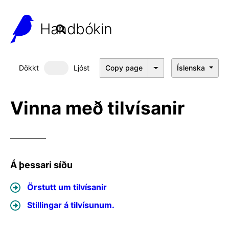
Handbókin
Dökkt
Ljóst
Copy page
Íslenska
Dökkt þema
Vinna með tilvísanir
Á þessari síðu
Örstutt um tilvísanir
Stillingar á tilvísunum.