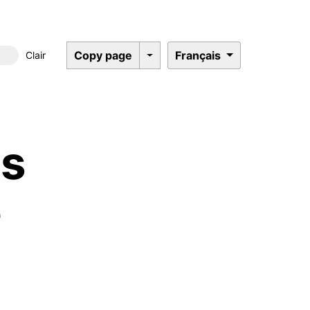
Copy page
Français
Clair
Dark mode
és
é