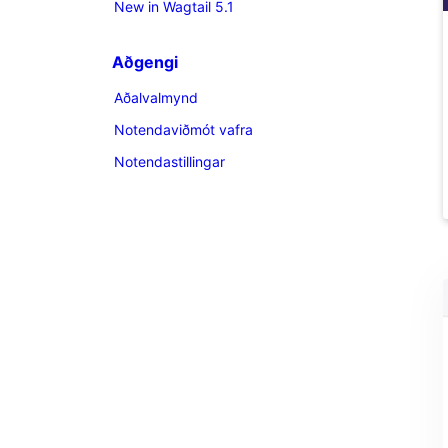
New in Wagtail 5.1
Aðgengi
Aðalvalmynd
Notendaviðmót vafra
Notendastillingar