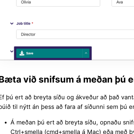
Bæta við snifsum á meðan þú er
Ef þú ert að breyta síðu og ákveður að það vantar
búið til nýtt án þess að fara af síðunni sem þú e
Á meðan þú ert að breyta síðu, opnaðu snif
Ctrl+smella (cmd+smella á Mac) eða með því