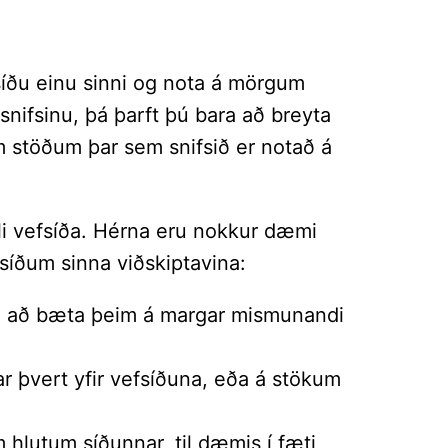
efsíðu einu sinni og nota á mörgum
snifsinu, þá þarft þú bara að breyta
m stöðum þar sem snifsið er notað á
lli vefsíða. Hérna eru nokkur dæmi
 síðum sinna viðskiptavina:
 sé að bæta þeim á margar mismunandi
r þvert yfir vefsíðuna, eða á stökum
 hlutum síðunnar, til dæmis í fæti