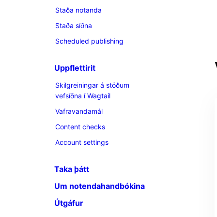
Staða notanda
Staða síðna
Scheduled publishing
Uppflettirit
Skilgreiningar á stöðum
vefsíðna í Wagtail
Vafravandamál
Content checks
Account settings
Taka þátt
Um notendahandbókina
Útgáfur