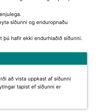
enjulega.
breyta síðunni og enduropnaðu
tt þú hafir ekki endurhlaðið síðunni.
rði að vista uppkast af síðunni
ytingar tapist ef síðunni er