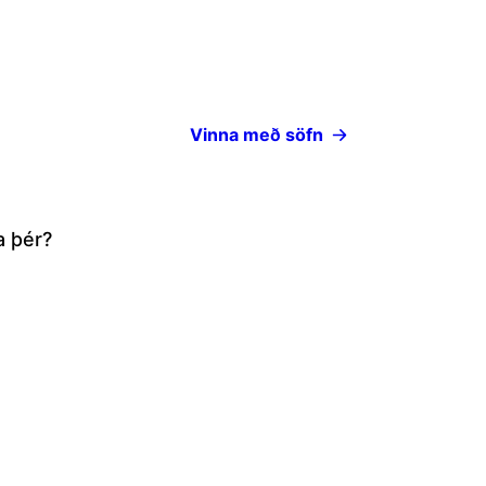
Vinna með söfn
a þér?