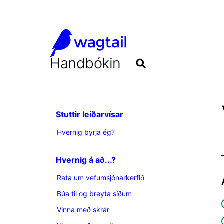
Handbókin
Stuttir leiðarvísar
Hvernig byrja ég?
Hvernig á að...?
Rata um vefumsjónarkerfið
Búa til og breyta síðum
Vinna með skrár