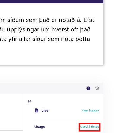
lum síðum sem það er notað á. Efst
rðu upplýsingar um hverst oft það
ta yfir allar síður sem nota þetta