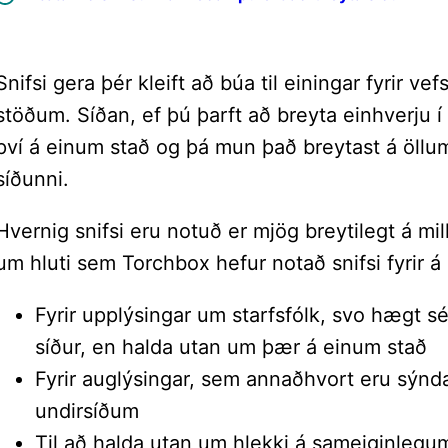
Snifsi gera þér kleift að búa til einingar fyrir v
stöðum. Síðan, ef þú þarft að breyta einhverju í 
því á einum stað og þá mun það breytast á öllu
síðunni.
Hvernig snifsi eru notuð er mjög breytilegt á mi
um hluti sem Torchbox hefur notað snifsi fyrir á
Fyrir upplýsingar um starfsfólk, svo hægt
síður, en halda utan um þær á einum stað
Fyrir auglýsingar, sem annaðhvort eru sýnda
undirsíðum
Til að halda utan um hlekki á sameiginlegum