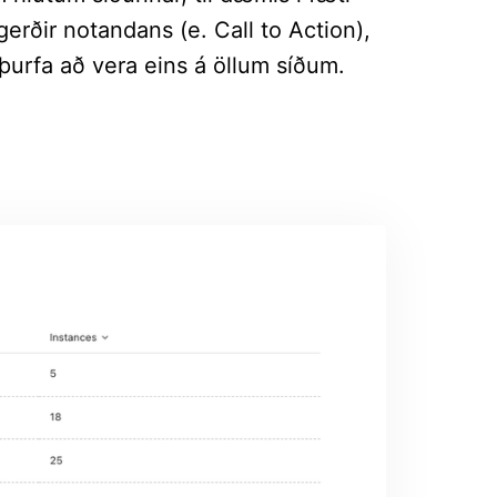
gerðir notandans (e. Call to Action),
 þurfa að vera eins á öllum síðum.