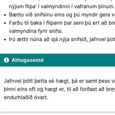
nýjum flipa' í valmyndinni í vafranum þínum.
Bættu við snifsinu eins og þú myndir gera v
Farðu til baka í flipann þar sem þú ert að 
valmyndina fyrir snifsi.
Þú ættir núna að sjá nýja snifsið, jafnvel þó
Athugasemd
Jafnvel þótt þetta sé hægt, þá er samt þess vi
þinni eins oft og hægt er, til að forðast að bre
endurhlaðið óvart.