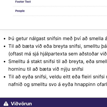
Þú getur nálgast snifsin með því að smella á 
Til að bæta við eða breyta snifsi, smelltu þ
(oftast má sjá hjálpartexta sem aðstoðar við
Smelltu á stakt snifsi til að breyta, eða smell
horninu til að bæta við nýju snifsi
Til að eyða snifsi, veldu eitt eða fleiri sni
nafnið og smelltu svo á eyða hnappinn ofarl
Viðvörun