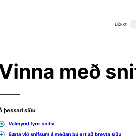
Dökkt
Vinna með sni
Á þessari síðu
Valmynd fyrir snifsi
Bæta við snifsum á meðan þú ert að breyta síðu