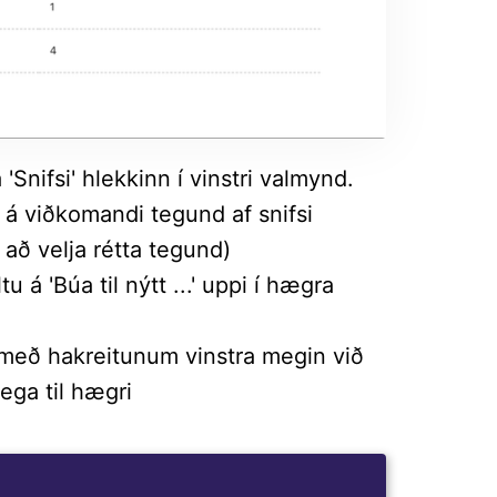
'Snifsi' hlekkinn í vinstri valmynd.
á á viðkomandi tegund af snifsi
 að velja rétta tegund)
tu á 'Búa til nýtt ...' uppi í hægra
fsi með hakreitunum vinstra megin við
ega til hægri