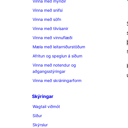
Vinna með myndir
Vinna með snifsi
Vinna með söfn
Vinna með tilvísanir
Vinna með vinnuflæði
Mæla með leitarniðurstöðum
Afritun og speglun á síðum
Vinna með notendur og
aðgangsstýringar
Vinna með skráningarform
Skýringar
Wagtail viðmót
Síður
Skýrslur