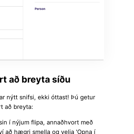
t að breyta síðu
 nýtt snifsi, ekki óttast! Þú getur
rt að breyta:
sin í nýjum flipa, annaðhvort með
 að hægri smella og velja 'Opna í