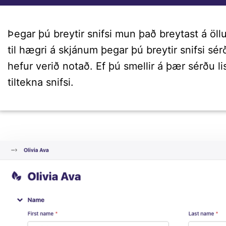
Þegar þú breytir snifsi mun það breytast á öl
til hægri á skjánum þegar þú breytir snifsi sé
hefur verið notað. Ef þú smellir á þær sérðu lis
tiltekna snifsi.