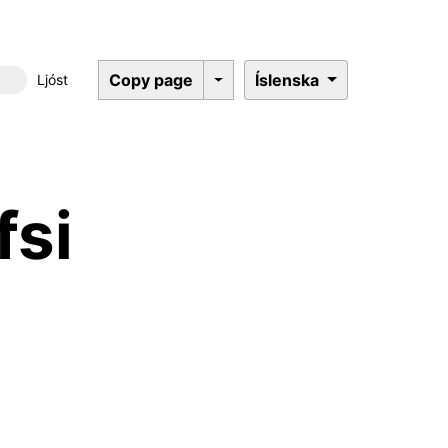
Copy page
Íslenska
Ljóst
Dökkt þema
fsi