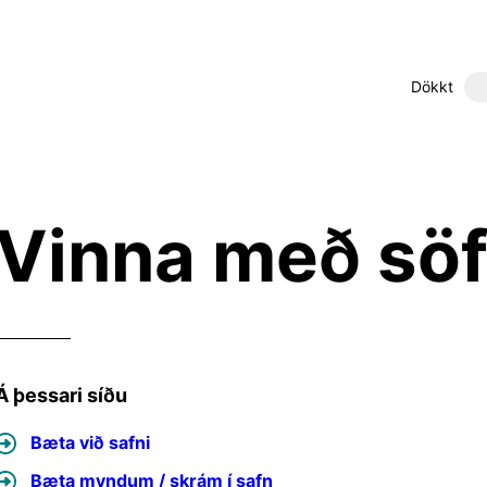
Dökkt
Vinna með sö
Á þessari síðu
Bæta við safni
Bæta myndum / skrám í safn