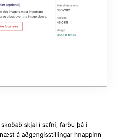
skoðað skjal í safni, farðu þá í
 næst á aðgengisstillingar hnappinn