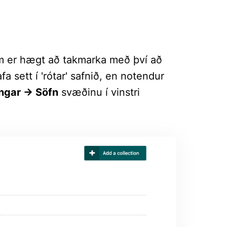
m er hægt að takmarka með því að
afa sett í 'rótar' safnið, en notendur
ingar -> Söfn
svæðinu í vinstri