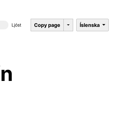
Copy page
Íslenska
Ljóst
Dökkt þema
fn