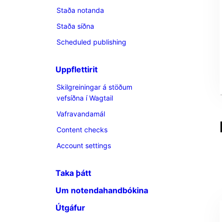
Staða notanda
Staða síðna
Scheduled publishing
Uppflettirit
Skilgreiningar á stöðum
vefsíðna í Wagtail
Vafravandamál
Content checks
Account settings
Taka þátt
Um notendahandbókina
Útgáfur