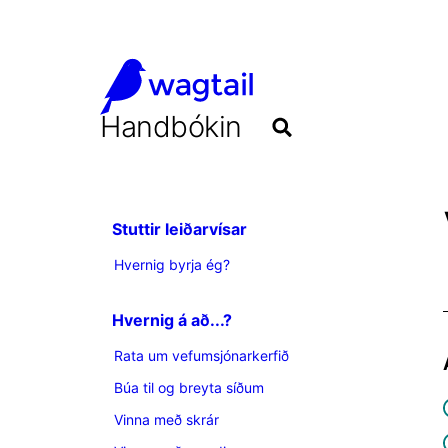
Handbókin
Stuttir leiðarvísar
Hvernig byrja ég?
Hvernig á að...?
Rata um vefumsjónarkerfið
Búa til og breyta síðum
Vinna með skrár