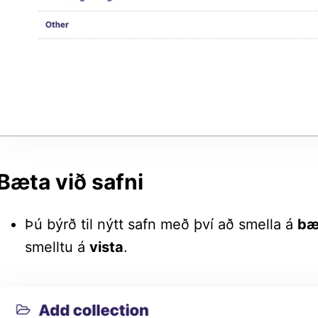
Bæta við safni
Þú býrð til nýtt safn með því að smella á
bæ
smelltu á
vista
.