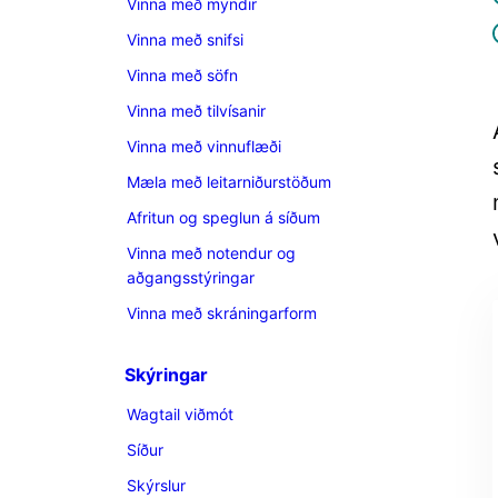
Vinna með myndir
Vinna með snifsi
Vinna með söfn
Vinna með tilvísanir
Vinna með vinnuflæði
Mæla með leitarniðurstöðum
Afritun og speglun á síðum
Vinna með notendur og
aðgangsstýringar
Vinna með skráningarform
Skýringar
Wagtail viðmót
Síður
Skýrslur