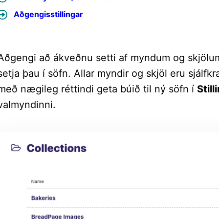
Aðgengisstillingar
Aðgengi að ákveðnu setti af myndum og skjölu
setja þau í söfn. Allar myndir og skjöl eru sjálfkr
með nægileg réttindi geta búið til ný söfn í
Still
valmyndinni.