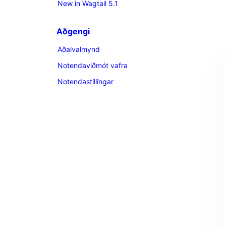
New in Wagtail 5.1
Aðgengi
Aðalvalmynd
Notendaviðmót vafra
Notendastillingar