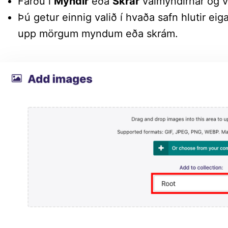
Farðu í
Myndir
eða
Skrár
valmyndirnar og ve
Þú getur einnig valið í hvaða safn hlutir ei
upp mörgum myndum eða skrám.