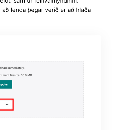
ldu safn úr fellivalmyndinni.
ga að lenda þegar verið er að hlaða