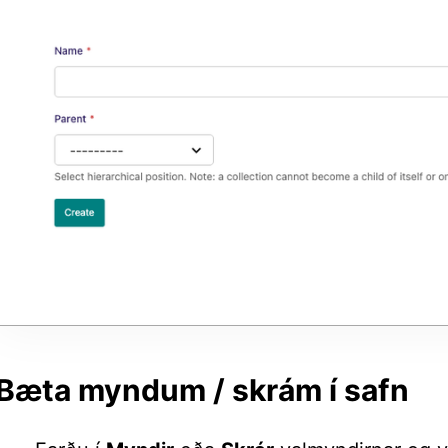
Bæta myndum / skrám í safn