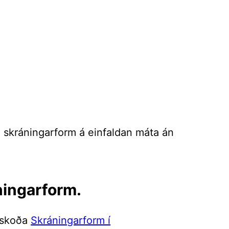
il skráningarform á einfaldan máta án
áningarform.
ð skoða
Skráningarform í