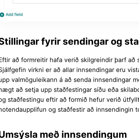
Stillingar fyrir sendingar og st
Eftir að formreitir hafa verið skilgreindir þarf að 
Sjálfgefin virkni er að allar innsendingar eru vista
upp valmöguleikann á að senda innsendingar með
hægt að setja upp staðfestingar síðu eða skil
og staðfestingu eftir að formið hefur verið útfyll
notendaupplifun og staðfestir að innsendingin t
Umsýsla með innsendingum