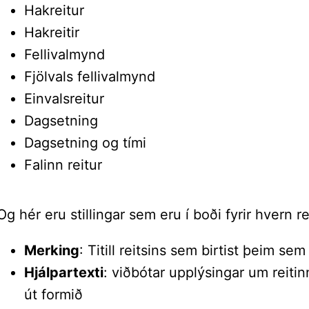
Hakreitur
Hakreitir
Fellivalmynd
Fjölvals fellivalmynd
Einvalsreitur
Dagsetning
Dagsetning og tími
Falinn reitur
Og hér eru stillingar sem eru í boði fyrir hvern re
Merking
: Titill reitsins sem birtist þeim sem 
Hjálpartexti
: viðbótar upplýsingar um reiti
út formið