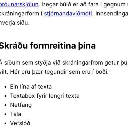
þróunarskjölun
. Þegar búið er að fara í gegnum 
skráningarform í
stjórnandaviðmóti
. Innsendingar
hverja síðu.
Skráðu formreitina þína
Á síðum sem styðja við skráningarfrom getur þ
vilt. Hér eru þær tegundir sem eru í boði:
Ein lína af texta
Textabox fyrir lengri texta
Netfang
Tala
Vefslóð