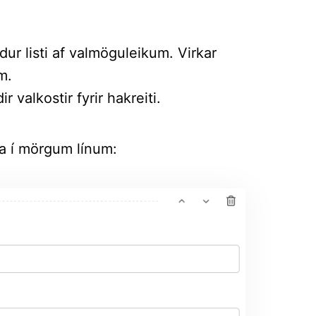
ur listi af valmöguleikum. Virkar
m.
 valkostir fyrir hakreiti.
ta í mörgum línum: