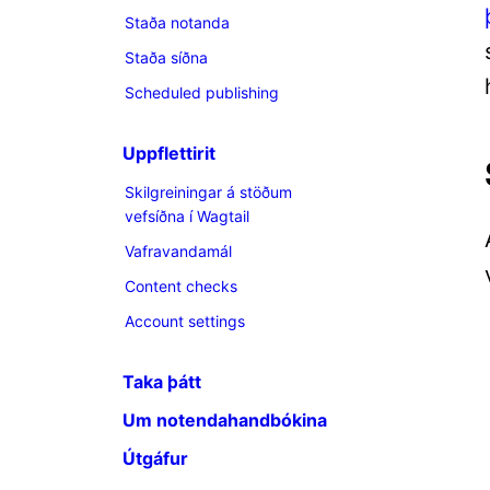
Staða notanda
Staða síðna
Scheduled publishing
Uppflettirit
Skilgreiningar á stöðum
vefsíðna í Wagtail
Vafravandamál
Content checks
Account settings
Taka þátt
Um notendahandbókina
Útgáfur