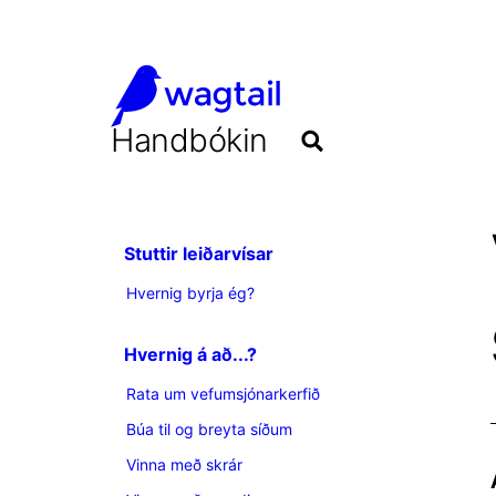
Handbókin
Stuttir leiðarvísar
Hvernig byrja ég?
Hvernig á að...?
Rata um vefumsjónarkerfið
Búa til og breyta síðum
Vinna með skrár