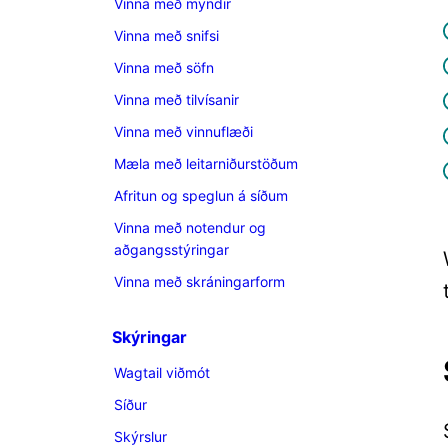
Vinna með myndir
Vinna með snifsi
Vinna með söfn
Vinna með tilvísanir
Vinna með vinnuflæði
Mæla með leitarniðurstöðum
Afritun og speglun á síðum
Vinna með notendur og
aðgangsstýringar
Vinna með skráningarform
Skýringar
Wagtail viðmót
Síður
Skýrslur