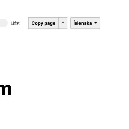
Copy page
Íslenska
Ljóst
Dökkt þema
rm