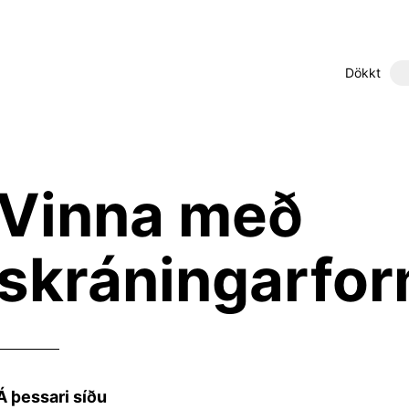
Dökkt
Vinna með
skráningarfo
Á þessari síðu