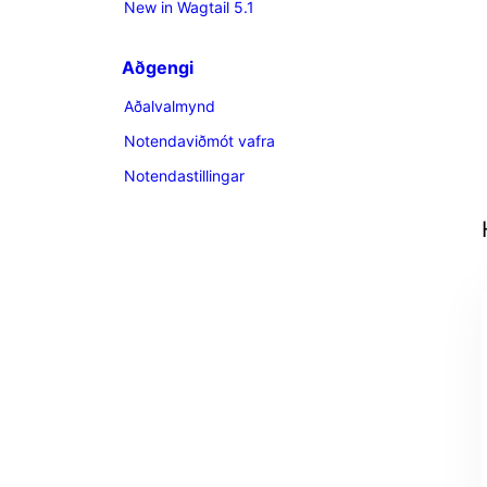
New in Wagtail 5.1
Aðgengi
Aðalvalmynd
Notendaviðmót vafra
Notendastillingar