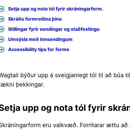
Setja upp og nota tól fyrir skráningarform.
Skráðu formreitina þína
Stillingar fyrir sendingar og staðfestingu
Umsýsla með innsendingum
Accessibility tips for forms
Wagtail býður upp á sveigjanlegt tól til að búa t
tækni þekkingar.
Setja upp og nota tól fyrir skr
Skráningarform eru valkvæð. Forritarar ættu a