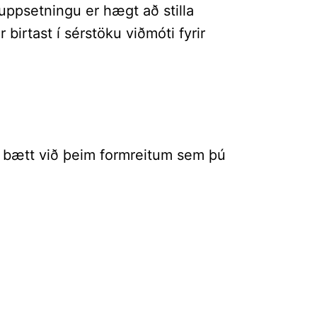
uppsetningu er hægt að stilla
 birtast í sérstöku viðmóti fyrir
ú bætt við þeim formreitum sem þú