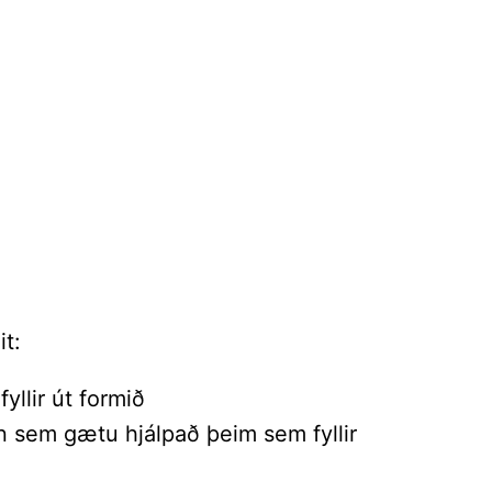
it:
fyllir út formið
nn sem gætu hjálpað þeim sem fyllir