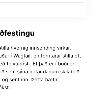
aðfestingu
stilla hvernig innsending virkar.
ðar í Wagtail, en forritarar stilla oft
 tölvupósti. Ef það er í boði er
aboð sem sýna notandanum skilaboð
t og sent inn. Þetta bætir
ókst.