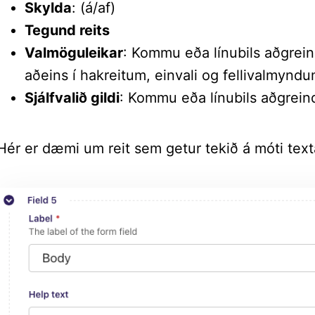
Skylda
: (á/af)
Tegund reits
Valmöguleikar
: Kommu eða línubils aðgreind
aðeins í hakreitum, einvali og fellivalmyndu
Sjálfvalið gildi
: Kommu eða línubils aðgreindir
Hér er dæmi um reit sem getur tekið á móti tex