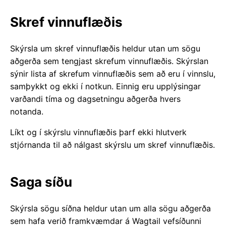
Skref vinnuflæðis
Skýrsla um skref vinnuflæðis heldur utan um sögu
aðgerða sem tengjast skrefum vinnuflæðis. Skýrslan
sýnir lista af skrefum vinnuflæðis sem að eru í vinnslu,
samþykkt og ekki í notkun. Einnig eru upplýsingar
varðandi tíma og dagsetningu aðgerða hvers
notanda.
Líkt og í skýrslu vinnuflæðis þarf ekki hlutverk
stjórnanda til að nálgast skýrslu um skref vinnuflæðis.
Saga síðu
Skýrsla sögu síðna heldur utan um alla sögu aðgerða
sem hafa verið framkvæmdar á Wagtail vefsíðunni