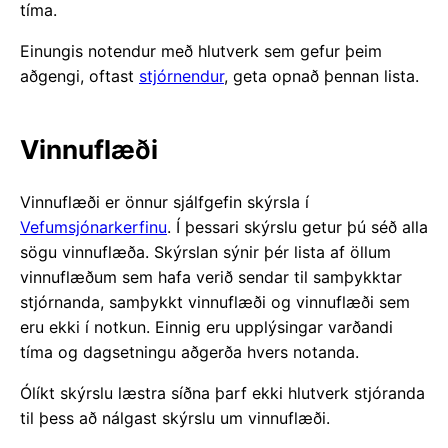
tíma.
Einungis notendur með hlutverk sem gefur þeim
aðgengi, oftast
stjórnendur
, geta opnað þennan lista.
Vinnuflæði
Vinnuflæði er önnur sjálfgefin skýrsla í
Vefumsjónarkerfinu
. Í þessari skýrslu getur þú séð alla
sögu vinnuflæða. Skýrslan sýnir þér lista af öllum
vinnuflæðum sem hafa verið sendar til samþykktar
stjórnanda, samþykkt vinnuflæði og vinnuflæði sem
eru ekki í notkun. Einnig eru upplýsingar varðandi
tíma og dagsetningu aðgerða hvers notanda.
Ólíkt skýrslu læstra síðna þarf ekki hlutverk stjóranda
til þess að nálgast skýrslu um vinnuflæði.