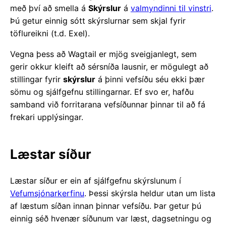
með því að smella á
Skýrslur
á
valmyndinni til vinstri
.
Þú getur einnig sótt skýrslurnar sem skjal fyrir
töflureikni (t.d. Exel).
Vegna þess að Wagtail er mjög sveigjanlegt, sem
gerir okkur kleift að sérsníða lausnir, er mögulegt að
stillingar fyrir
skýrslur
á þinni vefsíðu séu ekki þær
sömu og sjálfgefnu stillingarnar. Ef svo er, hafðu
samband við forritarana vefsíðunnar þinnar til að fá
frekari upplýsingar.
Læstar síður
Læstar síður er ein af sjálfgefnu skýrslunum í
Vefumsjónarkerfinu
. Þessi skýrsla heldur utan um lista
af læstum síðan innan þinnar vefsíðu. Þar getur þú
einnig séð hvenær síðunum var læst, dagsetningu og