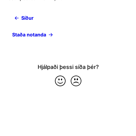
Síður
Staða notanda
Hjálpaði þessi síða þér?