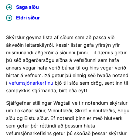
Saga síðu
Eldri síður
Skýrslur geyma lista af síðum sem að passa við
ákveðin leitarskilyrði. Þessir listar gefa yfirsýn yfir
mismunandi aðgerðir á síðunni þinni. Til dæmis getur
þú séð aðgerðarsögu síðna á vefsíðunni sem hafa
annars vegar hafa verið búnar til og hins vegar verið
birtar á vefnum. Þá getur þú einnig séð hvaða notandi
í
vefumsjónarkerfinu
bjó til síðu sem drög, sent inn til
samþykkis stjórnanda, birt eða eytt.
Sjálfgefnar stillingar Wagtail veitir notendum skýrslur
um Lokaðar síður, Vinnuflæði, Skref vinnuflæðis, Sögu
síðu og Elstu síður. Ef notandi þinn er með hlutverk
sem gefur þér réttindi að þessum hluta
vefumsjónarkefisins getur þú skoðað þessar skýrslur