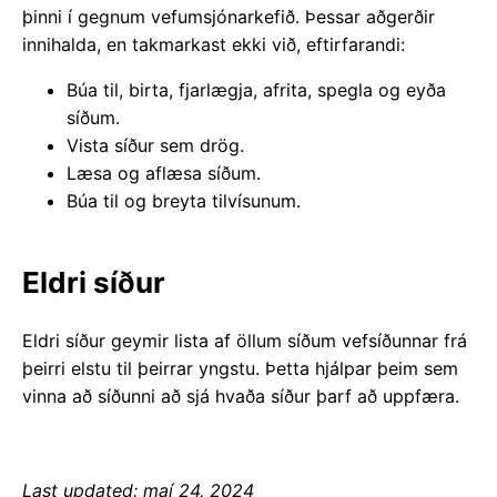
þinni í gegnum vefumsjónarkefið. Þessar aðgerðir
innihalda, en takmarkast ekki við, eftirfarandi:
Búa til, birta, fjarlægja, afrita, spegla og eyða
síðum.
Vista síður sem drög.
Læsa og aflæsa síðum.
Búa til og breyta tilvísunum.
Eldri síður
Eldri síður geymir lista af öllum síðum vefsíðunnar frá
þeirri elstu til þeirrar yngstu. Þetta hjálpar þeim sem
vinna að síðunni að sjá hvaða síður þarf að uppfæra.
Last updated: maí 24, 2024