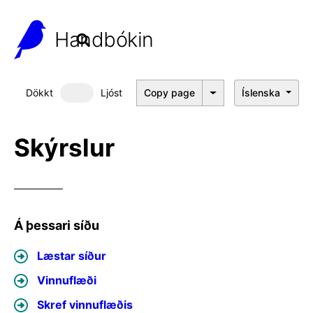
Handbókin
Dökkt
Ljóst
Copy page
Íslenska
Dökkt þema
Skýrslur
Á þessari síðu
Læstar síður
Vinnuflæði
Skref vinnuflæðis